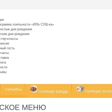
ции
ограмма лояльности «ИЛЬ СУШ-ка»
рослые дни рождения
ские дни рождения
стер-классы
кансии
ный гость
такты
тавка
лата
вости
зывы
ГАРНИРЫ
ГОРЯЧИЕ РОЛ
ГОРЯЧИЕ БЛЮДА
ТСКОЕ МЕНЮ