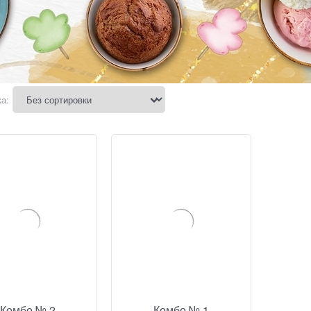
а:
Комбо № 2
Комбо № 1