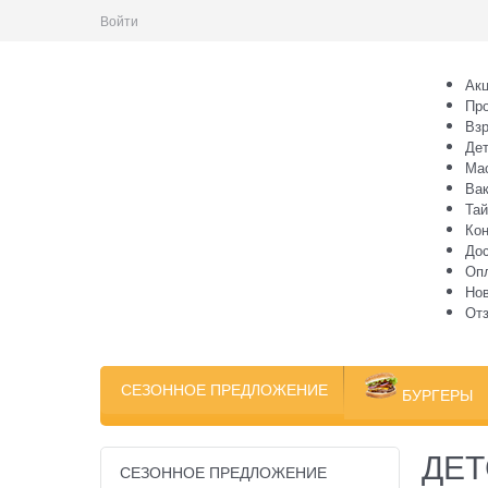
Войти
Ак
Пр
Вз
Дет
Ма
Ва
Тай
Кон
Дос
Оп
Но
От
СЕЗОННОЕ ПРЕДЛОЖЕНИЕ
БУРГЕРЫ
ДЕ
СЕЗОННОЕ ПРЕДЛОЖЕНИЕ